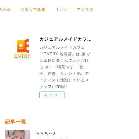
合わせ
スタッフ募集
リンク
アメブロ
カジュアルメイドカフェ『ENTRY 池袋店』
カジュアルメイドカフェ
『ENTRY 池袋店』は 誰で
も気軽に楽しんでいただけ
る メイド喫茶です！ 歌
手、声優、タレント他、ア
ーティスト活動しているス
タッフが在籍!!
フォロー
記事一覧
ららちゃん