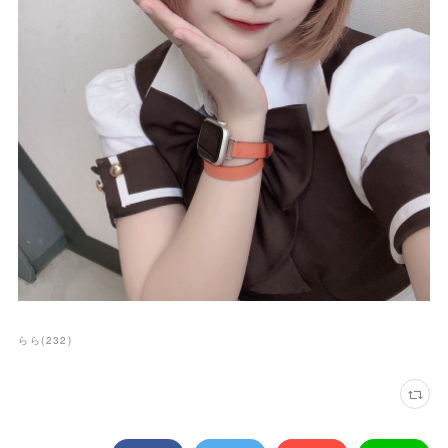
らら
(
232
)