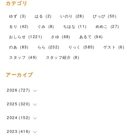
カテゴリ
ゆず
(
3
)
はる
(
2
)
いのり
(
28
)
ぴっぴ
(
50
)
るり
(
42
)
ぐみ
(
8
)
ちはな
(
11
)
めめこ
(
27
)
おしらせ
(
1221
)
さゆ
(
68
)
あるて
(
94
)
のあ
(
83
)
らら
(
232
)
りっく
(
585
)
ゲスト
(
6
)
スタッフ
(
49
)
スタッフ紹介
(
8
)
アーカイブ
2026
(
727
)
(
18
)
2025
(
320
)
(
104
)
(
90
)
2024
(
152
)
(
110
)
(
100
)
(
5
)
2023
(
416
)