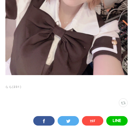
らら
(
231
)