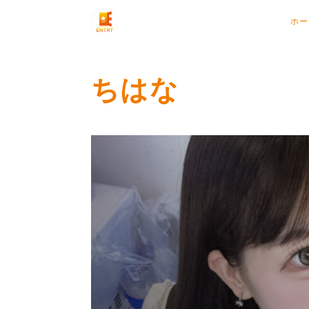
ホー
ちはな