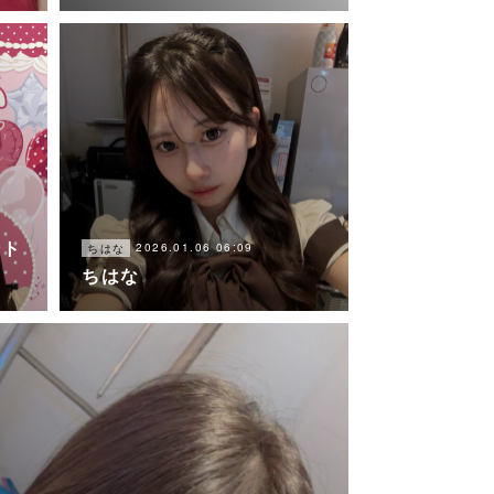
ント
2026.01.06 06:09
ちはな
ちはな