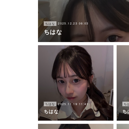
2025.12.23 06:03
ちはな
ちはな
2025.11.19 11:41
ちはな
ち
ちはな
ち