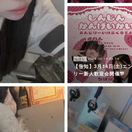
2026.02.13 08:16
ちはな
【告知】3月14日(土)エ
リー新人歓迎会開催🎊