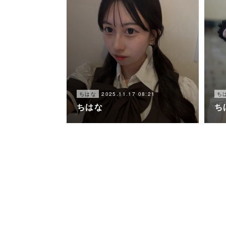
2025.11.17 08:21
ちはな
ち
ちはな
ち