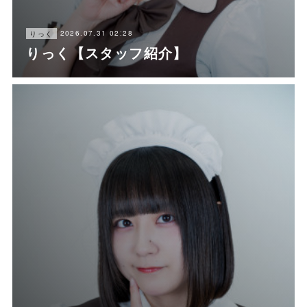
2026.07.31 02:28
りっく
りっく【スタッフ紹介】