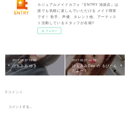
カジュアルメイドカフェ『ENTRY 池袋店』は
誰でも気軽に楽しんでいただける メイド喫茶
です！ 歌手、声優、タレント他、アーティス
ト活動しているスタッフが在籍!!
フォロー
2017.05.27 19:00
2017.05.27 06:33
けもみみ ゆき
けもみみDay の るびたん
だよー！
0
コメント