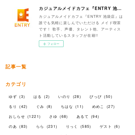
カジュアルメイドカフェ『ENTRY 池袋店』
カジュアルメイドカフェ『ENTRY 池袋店』は
誰でも気軽に楽しんでいただける メイド喫茶
です！ 歌手、声優、タレント他、アーティス
ト活動しているスタッフが在籍!!
フォロー
記事一覧
カテゴリ
ゆず
(
3
)
はる
(
2
)
いのり
(
28
)
ぴっぴ
(
50
)
るり
(
42
)
ぐみ
(
8
)
ちはな
(
11
)
めめこ
(
27
)
おしらせ
(
1221
)
さゆ
(
68
)
あるて
(
94
)
のあ
(
83
)
らら
(
231
)
りっく
(
585
)
ゲスト
(
6
)