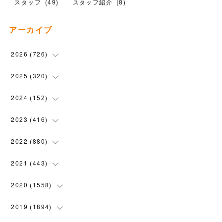
スタッフ
(
49
)
スタッフ紹介
(
8
)
アーカイブ
2026
(
726
)
(
17
)
2025
(
320
)
(
104
)
(
90
)
2024
(
152
)
(
110
)
(
100
)
(
5
)
2023
(
416
)
(
119
)
(
72
)
(
5
)
(
28
)
2022
(
880
)
(
102
)
(
4
)
(
7
)
(
58
)
(
31
)
2021
(
443
)
(
101
)
(
5
)
(
6
)
(
45
)
(
64
)
(
54
)
2020
(
1558
)
(
79
)
(
3
)
(
16
)
(
69
)
(
76
)
(
91
)
(
107
)
2019
(
1894
)
(
94
)
(
7
)