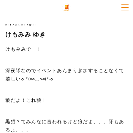
2017.05.27 19:00
けもみみ ゆき
けもみみでー！
深夜隊なのでイベントあんまり参加することなくて
嬉しい๐·°(৹˃̵﹏˂̵৹)°·๐
狼だよ！これ狼！
黒猫？てみんなに言われるけど狼だよ、、、牙もあ
るよ、、、