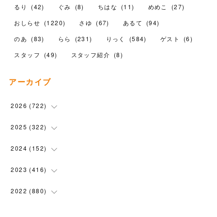
るり
(
42
)
ぐみ
(
8
)
ちはな
(
11
)
めめこ
(
27
)
おしらせ
(
1220
)
さゆ
(
67
)
あるて
(
94
)
のあ
(
83
)
らら
(
231
)
りっく
(
584
)
ゲスト
(
6
)
スタッフ
(
49
)
スタッフ紹介
(
8
)
アーカイブ
2026
(
722
)
(
15
)
2025
(
322
)
(
102
)
(
90
)
2024
(
152
)
(
110
)
(
100
)
(
5
)
2023
(
416
)
(
119
)
(
74
)
(
5
)
(
28
)
2022
(
880
)
(
102
)
(
4
)
(
7
)
(
58
)
(
31
)
2021
(
443
)