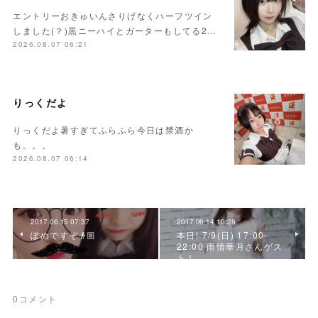
エントリーおきゅいんさりげなくハーフツイン
しました(？)黒ニーハイとガーターもしてる2…
2026.08.07 06:21
りっくだよ
りっくだよ暑すぎてふらふら今日は禁酒か
も。。。
2026.08.07 06:14
2017.06.15 07:37
2017.06.14 10:28
ぽめですぞ👴🏼
本日! 7/9(日) 17:00-
22:00 雨情華月さんゲス
ト！
0
コメント