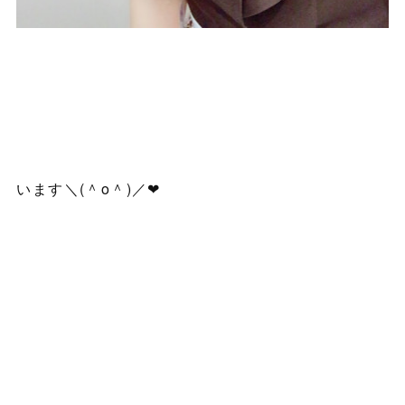
います＼(＾o＾)／❤