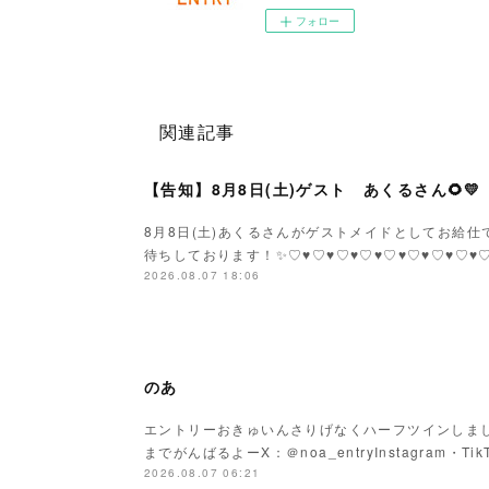
フォロー
関連記事
【告知】8月8日(土)ゲスト あくるさん🌻💛
8月8日(土)あくるさんがゲストメイドとしてお給仕です
待ちしております！✨♡♥♡♥♡♥♡♥♡♥♡♥♡♥♡
2026.08.07 18:06
のあ
エントリーおきゅいんさりげなくハーフツインしまし
までがんばるよーX：＠noa_entryInstagram・Tik
2026.08.07 06:21