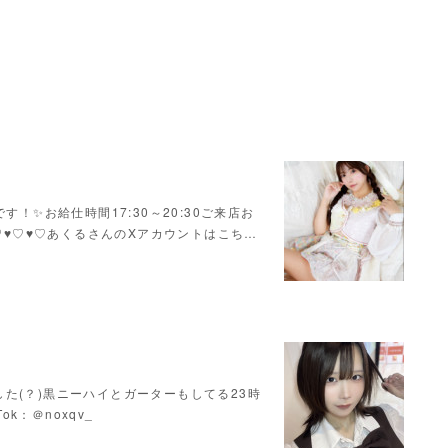
！✨お給仕時間17:30～20:30ご来店お
♥♡♥♡♥♡あくるさんのXアカウントはこち…
た(？)黒ニーハイとガーターもしてる23時
Tok：＠noxqv_