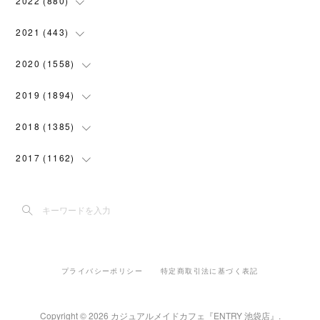
2022
(
880
)
(
102
)
(
4
)
(
7
)
(
58
)
(
31
)
2021
(
443
)
(
101
)
(
5
)
(
6
)
(
45
)
(
64
)
(
54
)
2020
(
1558
)
(
79
)
(
3
)
(
16
)
(
69
)
(
76
)
(
91
)
(
107
)
2019
(
1894
)
(
94
)
(
7
)
(
8
)
(
52
)
(
71
)
(
63
)
(
132
)
(
113
)
2018
(
1385
)
(
10
)
(
18
)
(
45
)
(
70
)
(
5
)
(
143
)
(
140
)
(
127
)
2017
(
1162
)
(
8
)
(
10
)
(
18
)
(
76
)
(
3
)
(
201
)
(
172
)
(
80
)
(
87
)
(
9
)
(
15
)
(
22
)
(
73
)
(
11
)
(
144
)
(
196
)
(
108
)
(
89
)
(
6
)
(
12
)
(
22
)
(
111
)
(
15
)
(
193
)
(
188
)
(
150
)
(
99
)
(
6
)
(
20
)
(
22
)
(
91
)
プライバシーポリシー
特定商取引法に基づく表記
(
5
)
(
191
)
(
205
)
(
155
)
(
108
)
(
30
)
(
18
)
(
70
)
(
42
)
(
2
)
(
182
)
(
142
)
(
117
)
Copyright ©
2026
カジュアルメイドカフェ『ENTRY 池袋店』
.