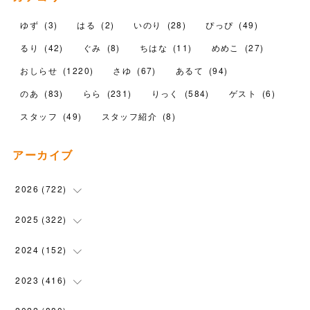
ゆず
(
3
)
はる
(
2
)
いのり
(
28
)
ぴっぴ
(
49
)
るり
(
42
)
ぐみ
(
8
)
ちはな
(
11
)
めめこ
(
27
)
おしらせ
(
1220
)
さゆ
(
67
)
あるて
(
94
)
のあ
(
83
)
らら
(
231
)
りっく
(
584
)
ゲスト
(
6
)
スタッフ
(
49
)
スタッフ紹介
(
8
)
アーカイブ
2026
(
722
)
(
15
)
2025
(
322
)
(
102
)
(
90
)
2024
(
152
)
(
110
)
(
100
)
(
5
)
2023
(
416
)
(
119
)
(
74
)
(
5
)
(
28
)