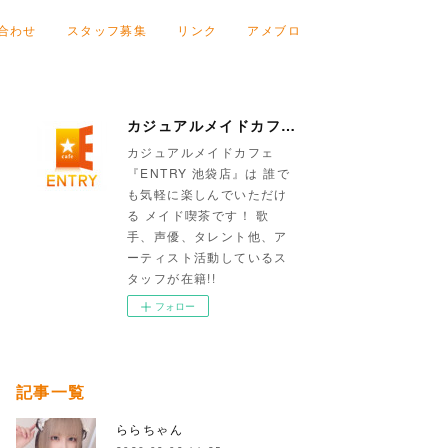
合わせ
スタッフ募集
リンク
アメブロ
カジュアルメイドカフェ『ENTRY 池袋店』
カジュアルメイドカフェ
『ENTRY 池袋店』は 誰で
も気軽に楽しんでいただけ
る メイド喫茶です！ 歌
手、声優、タレント他、ア
ーティスト活動しているス
タッフが在籍!!
フォロー
記事一覧
ららちゃん