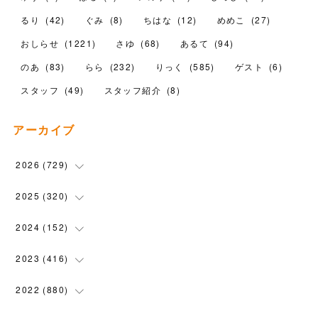
るり
(
42
)
ぐみ
(
8
)
ちはな
(
12
)
めめこ
(
27
)
おしらせ
(
1221
)
さゆ
(
68
)
あるて
(
94
)
のあ
(
83
)
らら
(
232
)
りっく
(
585
)
ゲスト
(
6
)
スタッフ
(
49
)
スタッフ紹介
(
8
)
アーカイブ
2026
(
729
)
(
20
)
2025
(
320
)
(
104
)
(
90
)
2024
(
152
)
(
110
)
(
100
)
(
5
)
2023
(
416
)
(
119
)
(
72
)
(
5
)
(
28
)
2022
(
880
)
(
102
)
(
4
)
(
7
)