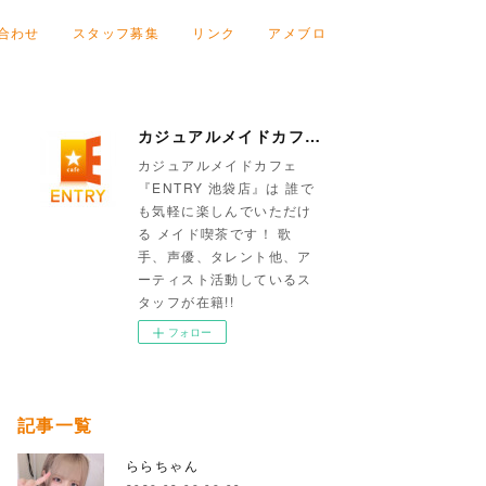
合わせ
スタッフ募集
リンク
アメブロ
カジュアルメイドカフェ『ENTRY 池袋店』
カジュアルメイドカフェ
『ENTRY 池袋店』は 誰で
も気軽に楽しんでいただけ
る メイド喫茶です！ 歌
手、声優、タレント他、ア
ーティスト活動しているス
タッフが在籍!!
フォロー
記事一覧
ららちゃん