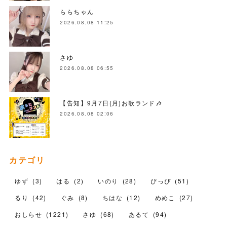
ららちゃん
2026.08.08 11:25
さゆ
2026.08.08 06:55
【告知】9月7日(月)お歌ランド🎶
2026.08.08 02:06
カテゴリ
ゆず
(
3
)
はる
(
2
)
いのり
(
28
)
ぴっぴ
(
51
)
るり
(
42
)
ぐみ
(
8
)
ちはな
(
12
)
めめこ
(
27
)
おしらせ
(
1221
)
さゆ
(
68
)
あるて
(
94
)