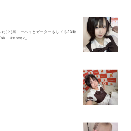
た(？)黒ニーハイとガーターもしてる23時
Tok：＠noxqv_