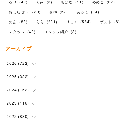
るり
(
42
)
ぐみ
(
8
)
ちはな
(
11
)
めめこ
(
27
)
おしらせ
(
1220
)
さゆ
(
67
)
あるて
(
94
)
のあ
(
83
)
らら
(
231
)
りっく
(
584
)
ゲスト
(
6
)
スタッフ
(
49
)
スタッフ紹介
(
8
)
アーカイブ
2026
(
722
)
(
15
)
2025
(
322
)
(
102
)
(
90
)
2024
(
152
)
(
110
)
(
100
)
(
5
)
2023
(
416
)
(
119
)
(
74
)
(
5
)
(
28
)
2022
(
880
)
(
102
)
(
4
)
(
7
)
(
58
)
(
31
)
2021
(
443
)