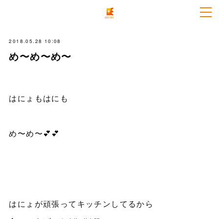
2018.05.28 10:08
め〜め〜め〜
はにょもはにも
め〜め〜💕💕
はにょが頑張ってキッチンしてるから