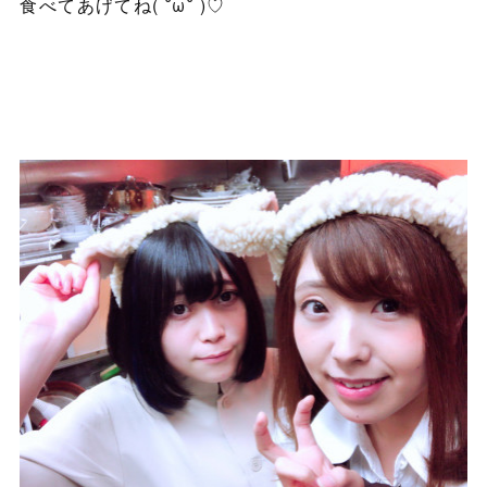
食べてあげてね( ˘ω˘ )♡