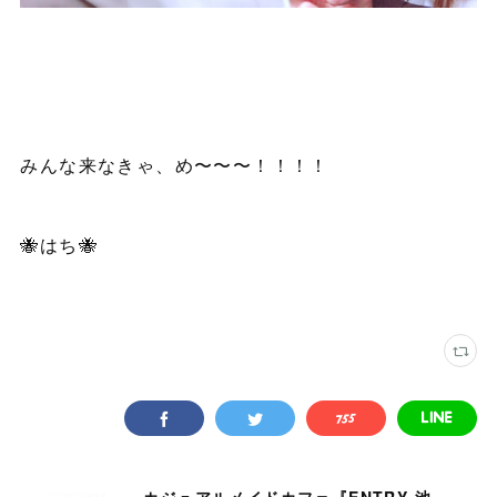
みんな来なきゃ、め〜〜〜！！！！
🐝はち🐝