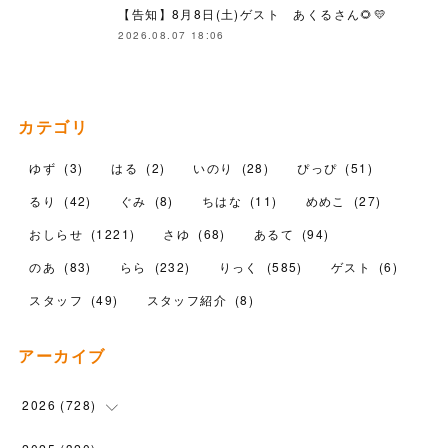
【告知】8月8日(土)ゲスト あくるさん🌻💛
2026.08.07 18:06
カテゴリ
ゆず
(
3
)
はる
(
2
)
いのり
(
28
)
ぴっぴ
(
51
)
るり
(
42
)
ぐみ
(
8
)
ちはな
(
11
)
めめこ
(
27
)
おしらせ
(
1221
)
さゆ
(
68
)
あるて
(
94
)
のあ
(
83
)
らら
(
232
)
りっく
(
585
)
ゲスト
(
6
)
スタッフ
(
49
)
スタッフ紹介
(
8
)
アーカイブ
2026
(
728
)
(
19
)