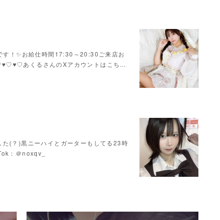
！✨お給仕時間17:30～20:30ご来店お
♥♡♥♡♥♡あくるさんのXアカウントはこち…
た(？)黒ニーハイとガーターもしてる23時
Tok：＠noxqv_