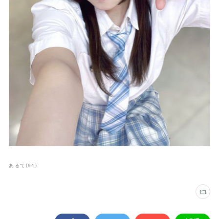
あるて
(
94
)